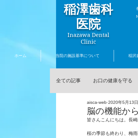
稲澤歯科
​
医院
Inazawa Dental
Clinic
ホーム
当院の施設基準について
稲沢
全ての記事
お口の健康を守る
aisca-web
2020年5月13
歯に関する話題
ホワイト
脳の機能か
皆さんこんにちは。長崎
口臭について
稲澤陽三の
桜の季節も終わり、梅雨