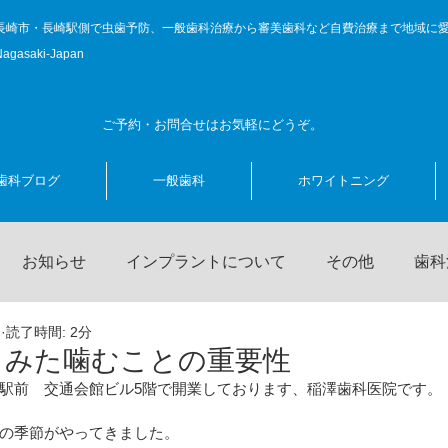
長崎市・長崎駅側で虫歯予防、一般歯科治療から審美歯科など自費治療まで地域に
Nagasaki-Japan
ご予約・お問合せはお気軽にどうぞ。
歯科ブログ
一般歯科
ホワイトニング
お知らせ
インプラントについて
その他
歯科
日
読了時間: 2分
ニング
歯科治療に関する話題
キャンペーン
前院
らみた噛むことの重要性
駅前　交通会館ビル5階で開業しております、稲澤歯科医院です。
書簡
コロナ対策
の季節がやってきました。