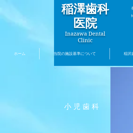
稲澤歯科
​
医院
Inazawa Dental
Clinic
ホーム
当院の施設基準について
稲沢
小児歯科