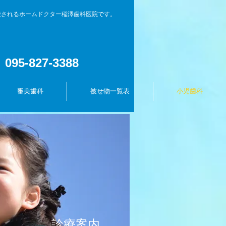
愛されるホームドクター稲澤歯科医院です。
095-827-3388
審美歯科
被せ物一覧表
小児歯科
診療案内