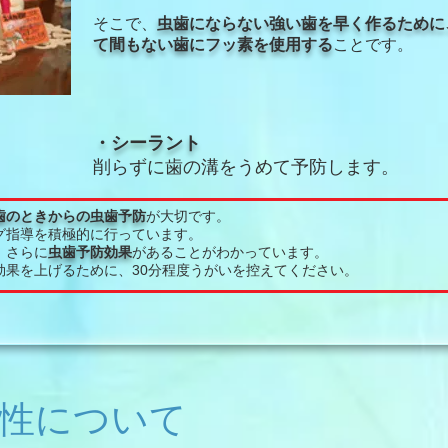
そこで、
虫歯にならない強い歯を早く作るために
て間もない歯にフッ素を使用する
ことです。
・シーラント
削らずに歯の溝をうめて予防します。
歯のときからの虫歯予防
が大切です。
グ指導を積極的に行っています。
、さらに
虫歯予防効果
があることがわかっています。
効果を上げるために、30分程度うがいを控えてください。
性について