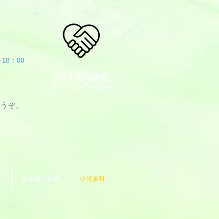
18：00
稲澤歯科医院
トップページへ
うぞ。
科
被せ物一覧表
小児歯科