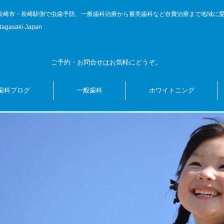
長崎市・長崎駅側で虫歯予防、一般歯科治療から審美歯科など自費治療まで地域に
Nagasaki-Japan
ご予約・お問合せはお気軽にどうぞ。
歯科ブログ
一般歯科
ホワイトニング