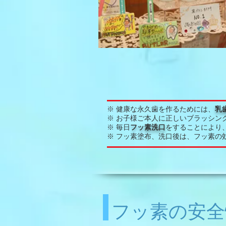
※ 健康な永久歯を作るためには、
乳
※ お子様ご本人に正しいブラッシン
※ 毎日
フッ素洗口
をすることにより
※ フッ素塗布、洗口後は、フッ素の
フッ素の安全