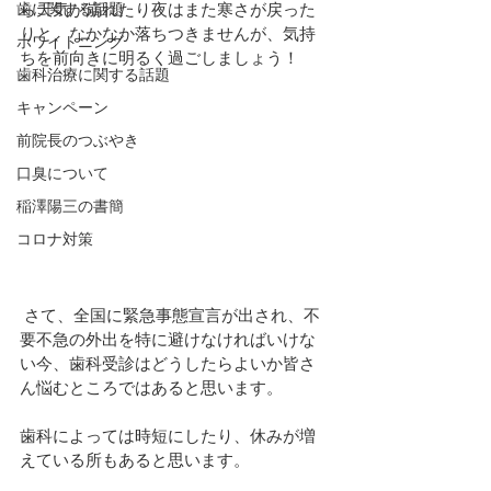
歯に関する話題
ら天気が崩れたり夜はまた寒さが戻った
りと、なかなか落ちつきませんが、気持
ホワイトニング
ちを前向きに明るく過ごしましょう！
歯科治療に関する話題
キャンペーン
前院長のつぶやき
口臭について
稲澤陽三の書簡
コロナ対策
 さて、全国に緊急事態宣言が出され、不
要不急の外出を特に避けなければいけな
い今、歯科受診はどうしたらよいか皆さ
ん悩むところではあると思います。
歯科によっては時短にしたり、休みが増
えている所もあると思います。