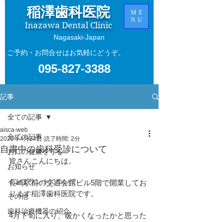
稲澤歯科医院
ME
NU
Inazawa Dental Clinic
​Nagasaki-Japan
ご予約・お問合せはお気軽にどうぞ。
095-827-3388
記事
全ての記事
aisca-web
全ての記事
2020年4月24日
読了時間: 2分
自粛中の歯科受診について
お口の健康を守る
皆さんこんにちは。
お知らせ
インプラントについて
長崎駅前の交通会館ビル5階で開業してお
ります稲澤歯科医院です。
その他
歯科治療機器の紹介
4月下旬に入り、暖かくなったかと思った