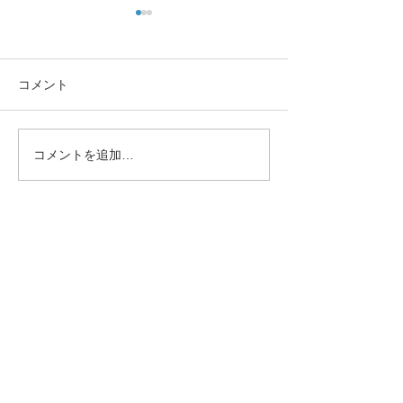
コメント
コメントを追加…
盲点だった歯周病感染ル
フッ素(フッ化ナ
ート
は体に良くない