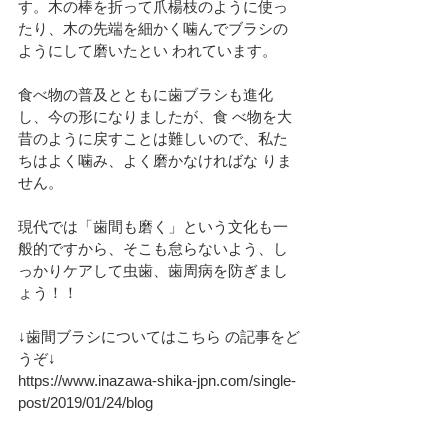
す。木の棒を折って爪楊枝のように使っ
たり、木の先端を細かく噛んでブラシの
ようにして磨いたとい われています。
食べ物の普及とともに歯ブラシも進化
し、今の形になりましたが、食 べ物を大
昔のように戻すことは難しいので、私た
ちはよく噛み、よく磨かなければな りま
せん。
現代では「歯間も磨く」という文化も一
般的ですから、そこも怠らないよう、し
っかりケアして虫歯、歯周病を防ぎまし
ょう！！
↓歯間ブラシについてはこちら の記事をど
うぞ↓
https://www.inazawa-shika-jpn.com/single-
post/2019/01/24/blog