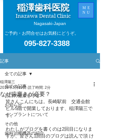
稲澤歯科医院
ME
NU
Inazawa Dental Clinic
​Nagasaki-Japan
ご予約・お問合せはお気軽にどうぞ。
095-827-3388
記事
全ての記事
稲澤陽三
全ての記事
2019年3月19日
読了時間: 2分
なぜ歯磨きが必要？
お口の健康を守る
皆さんこんにちは。長崎駅前　交通会館
お知らせ
ビル5階で開業しております、稲澤陽三で
インプラントについて
す。
その他
わたしがブログを書くのは2回目になりま
歯科治療機器の紹介
すが、皆さん1回目のブログは読んで頂 け