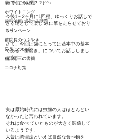
歯に関する話題
たでしょうか？？(^^♪
ホワイトニング
今後1～2ヶ月に1回程、ゆっくりお話しで
歯科治療に関する話題
きる場として楽し みに筆を走らせており
ます。
キャンペーン
前院長のつぶやき
さて、今回は歯にとっては基本中の基本
口臭について
である「歯磨き」についてお話ししまし
ょう！
稲澤陽三の書簡
コロナ対策
実は原始時代には虫歯の人はほとんどい
なかったと言われています。
それは食べ ていたものが大きく関係して
いるようです。
大昔は調理法といえば自然な食べ物を 