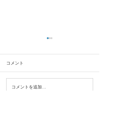
コメント
コメントを追加…
小さいなお子さんがいる
歯ぎしり、食い
方必見！歯磨き中の喉突
顎や筋肉にダメ
き事故を防ごう