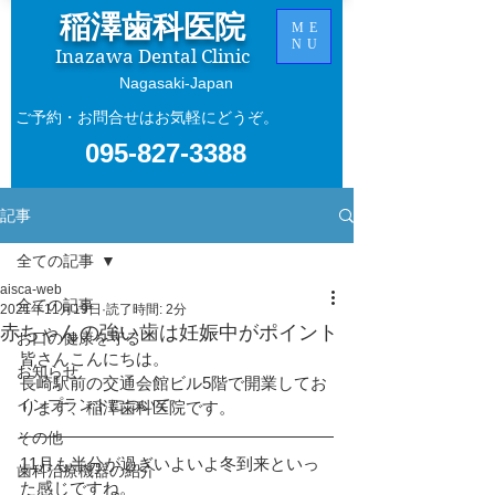
稲澤歯科医院
ME
NU
Inazawa Dental Clinic
​Nagasaki-Japan
ご予約・お問合せはお気軽にどうぞ。
095-827-3388
記事
全ての記事
aisca-web
全ての記事
2021年11月19日
読了時間: 2分
赤ちゃんの強い歯は妊娠中がポイント
お口の健康を守る
皆さんこんにちは。
お知らせ
長崎駅前の交通会館ビル5階で開業してお
インプラントについて
ります、稲澤歯科医院です。
その他
11月も半分が過ぎいよいよ冬到来といっ
歯科治療機器の紹介
た感じですね。