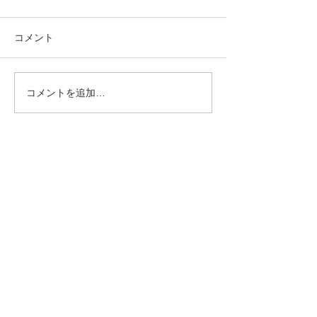
コメント
保険適応で白い歯へ
歯間ブラシのサ
コメントを追加…