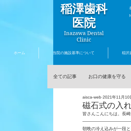
稲澤歯科
​
医院
Inazawa Dental
Clinic
ホーム
当院の施設基準について
稲沢
全ての記事
お口の健康を守る
aisca-web
2021年11月10
歯に関する話題
ホワイト
磁石式の入
皆さんこんにちは。長崎
口臭について
稲澤陽三の
朝晩の冷え込みが一段と