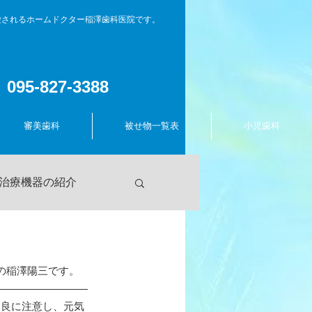
愛されるホームドクター稲澤歯科医院です。
095-827-3388
審美歯科
被せ物一覧表
小児歯科
治療機器の紹介
長のつぶやき
の稲澤陽三です。
不良に注意し、元気