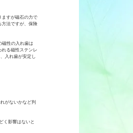
りますが磁石の力で
る方法ですが、保険
の磁性の入れ歯は
われる磁性ステンレ
き、入れ歯が安定し
恐れがないかなど判
ひどく影響はないと