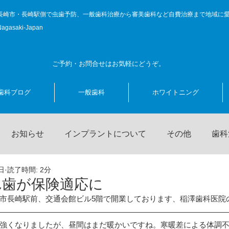
長崎市・長崎駅側で虫歯予防、一般歯科治療から審美歯科など自費治療まで地域に
Nagasaki-Japan
ご予約・お問合せはお気軽にどうぞ。
歯科ブログ
一般歯科
ホワイトニング
お知らせ
インプラントについて
その他
歯科
日
読了時間: 2分
ニング
歯科治療に関する話題
キャンペーン
前院
れ歯が保険適応に
市長崎駅前、交通会館ビル5階で開業しております、稲澤歯科医院
書簡
コロナ対策
強くなりましたが、昼間はまだ暖かいですね。寒暖差による体調