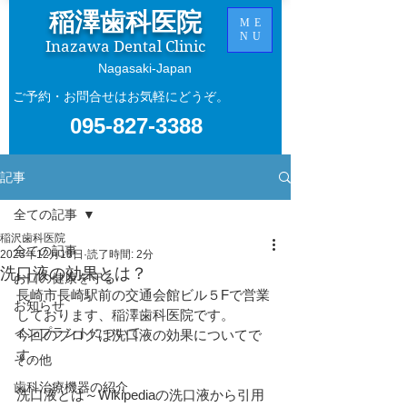
稲澤歯科医院
ME
NU
Inazawa Dental Clinic
​Nagasaki-Japan
ご予約・お問合せはお気軽にどうぞ。
095-827-3388
記事
全ての記事
稲沢歯科医院
全ての記事
2023年12月18日
読了時間: 2分
洗口液の効果とは？
お口の健康を守る
長崎市長崎駅前の交通会館ビル５Fで営業
お知らせ
しております、稲澤歯科医院です。
インプラントについて
今回のブログは洗口液の効果についてで
す。
その他
歯科治療機器の紹介
洗口液とは～Wikipediaの洗口液から引用