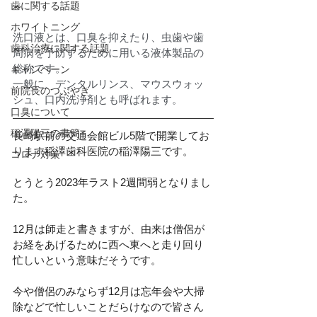
歯に関する話題
～
ホワイトニング
洗口液とは、口臭を抑えたり、虫歯や歯
歯科治療に関する話題
周病を予防するために用いる液体製品の
総称です。
キャンペーン
一般に、デンタルリンス、マウスウォッ
前院長のつぶやき
シュ、口内洗浄剤とも呼ばれます。
口臭について
稲澤陽三の書簡
長崎駅前の交通会館ビル5階で開業してお
ります稲澤歯科医院の稲澤陽三です。
コロナ対策
とうとう2023年ラスト2週間弱となりまし
た。
12月は師走と書きますが、由来は僧侶が
お経をあげるために西へ東へと走り回り
忙しいという意味だそうです。
今や僧侶のみならず12月は忘年会や大掃
除などで忙しいことだらけなので皆さん