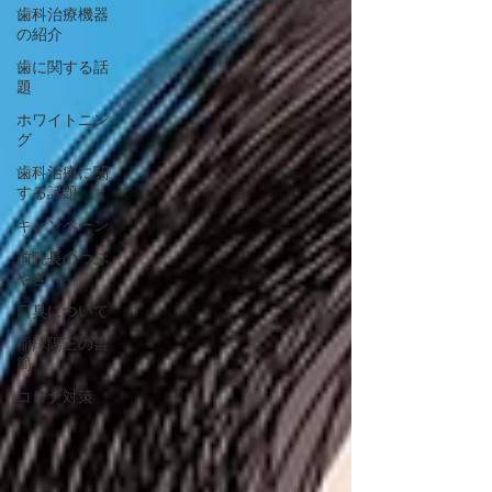
歯科治療機器
の紹介
歯に関する話
題
ホワイトニン
グ
歯科治療に関
する話題
キャンペーン
前院長のつぶ
やき
口臭について
稲澤陽三の書
簡
コロナ対策