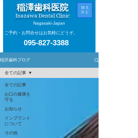
稲澤歯科医院
ME
NU
Inazawa Dental Clinic
​Nagasaki-Japan
ご予約・お問合せはお気軽にどうぞ。
095-827-3388
稲沢歯科ブログ
全ての記事
全ての記事
お口の健康を
守る
お知らせ
インプラント
について
その他