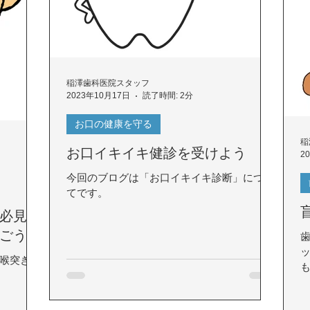
稲澤歯科医院スタッフ
2023年10月17日
読了時間: 2分
お口の健康を守る
稲
お口イキイキ健診を受けよう
2
今回のブログは「お口イキイキ診断」につい
てです。
必見！
ごう
喉突き事