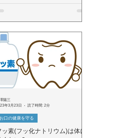
澤陽三
023年3月23日
読了時間: 2分
お口の健康を守る
フッ素(フッ化ナトリウム)は体に