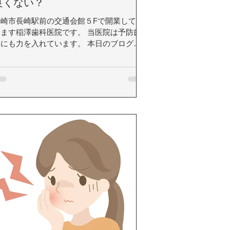
良くない？
長崎市長崎駅前の交通会館５Fで開業してお
ります稲澤歯科医院です。 当医院は予防歯
科にも力を入れています。 本日のブログ
は、「フッ素(フッ化ナトリウム)は体に良く
ない？」と題してお届けいたします。