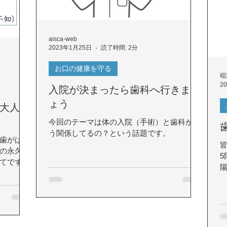
aisca-web
2023年1月25日
読了時間: 2分
お口の健康を守る
稲
2
入院が決まったら歯科へ行きまし
ょう
大人の
今回のテーマは体の入院（手術）と歯科がど
う関係してるの？という話題です。
歯がはえ
の永久歯
てです。