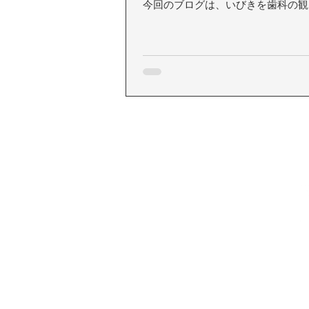
今回のブログは、いびきを歯科の観
いてみました。
©Design MAJESTIC
All Rights reserved.
お問
e-mail