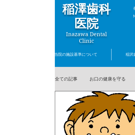
稲澤歯科
​
医院
Inazawa Dental
Clinic
ホーム
当院の施設基準について
稲沢
全ての記事
お口の健康を守る
歯に関する話題
ホワイトニ
稲澤陽三の書簡
コロナ対策